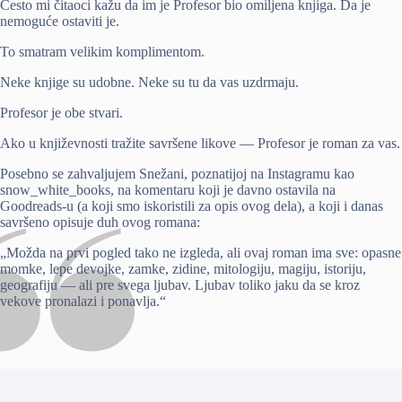
Često mi čitaoci kažu da im je Profesor bio omiljena knjiga. Da je
nemoguće ostaviti je.
To smatram velikim komplimentom.
Neke knjige su udobne. Neke su tu da vas uzdrmaju.
Profesor je obe stvari.
Ako u književnosti tražite savršene likove — Profesor je roman za vas.
Posebno se zahvaljujem Snežani, poznatijoj na Instagramu kao
snow_white_books, na komentaru koji je davno ostavila na
Goodreads-u (a koji smo iskoristili za opis ovog dela), a koji i danas
savršeno opisuje duh ovog romana:
„Možda na prvi pogled tako ne izgleda, ali ovaj roman ima sve: opasne
momke, lepe devojke, zamke, zidine, mitologiju, magiju, istoriju,
geografiju — ali pre svega ljubav. Ljubav toliko jaku da se kroz
vekove pronalazi i ponavlja.“