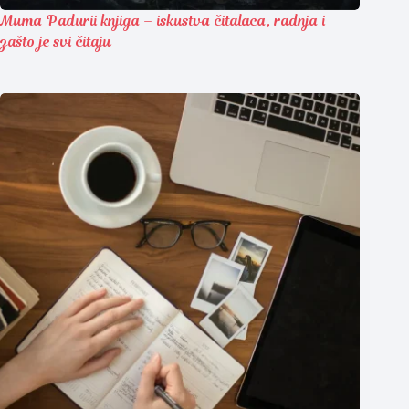
Muma Padurii knjiga – iskustva čitalaca, radnja i
zašto je svi čitaju