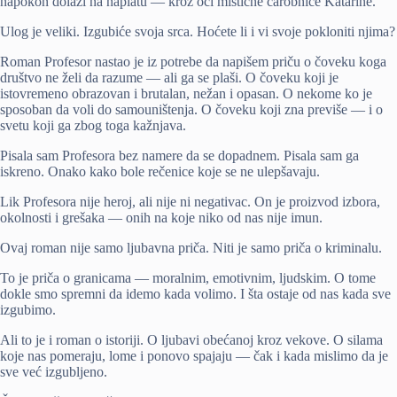
napokon dolazi na naplatu — kroz oči mistične čarobnice Katarine.
Ulog je veliki. Izgubiće svoja srca. Hoćete li i vi svoje pokloniti njima?
Roman Profesor nastao je iz potrebe da napišem priču o čoveku koga
društvo ne želi da razume — ali ga se plaši. O čoveku koji je
istovremeno obrazovan i brutalan, nežan i opasan. O nekome ko je
sposoban da voli do samouništenja. O čoveku koji zna previše — i o
svetu koji ga zbog toga kažnjava.
Pisala sam Profesora bez namere da se dopadnem. Pisala sam ga
iskreno. Onako kako bole rečenice koje se ne ulepšavaju.
Lik Profesora nije heroj, ali nije ni negativac. On je proizvod izbora,
okolnosti i grešaka — onih na koje niko od nas nije imun.
Ovaj roman nije samo ljubavna priča. Niti je samo priča o kriminalu.
To je priča o granicama — moralnim, emotivnim, ljudskim. O tome
dokle smo spremni da idemo kada volimo. I šta ostaje od nas kada sve
izgubimo.
Ali to je i roman o istoriji. O ljubavi obećanoj kroz vekove. O silama
koje nas pomeraju, lome i ponovo spajaju — čak i kada mislimo da je
sve već izgubljeno.