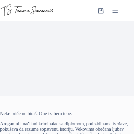
Skip
to
Shopping
content
cart
Zašto sam napisala roman Profesor
Neke priče ne biraš. One izaberu tebe.
Arogantni i načitani kriminalac sa diplomom, pod zidinama tvrđave,
pokušava da razume sopstvenu istoriju. Vekovima obećana ljubav